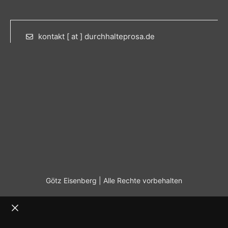
kontakt [ at ] durchhalteprosa.de
Götz Eisenberg | Alle Rechte vorbehalten
Schließen