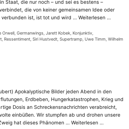
ein Staat, die nur noch – und sei es bestens –
s verbindet, die von keiner gemeinsamen Idee oder
 verbunden ist, ist tot und wird …
Weiterlesen …
 Orwell
,
Germanwings
,
Jarett Kobek
,
Konjunktiv
,
t
,
Ressentiment
,
Siri Hustvedt
,
Supertramp
,
Uwe Timm
,
Wilhelm
ubert) Apokalyptische Bilder jeden Abend in den
flutungen, Erdbeben, Hungerkatastrophen, Krieg und
rtige Dosis an Schreckensnachrichten verabreicht,
evolte einbüßen. Wir stumpfen ab und drohen unsere
n Zweig hat dieses Phänomen …
Weiterlesen …