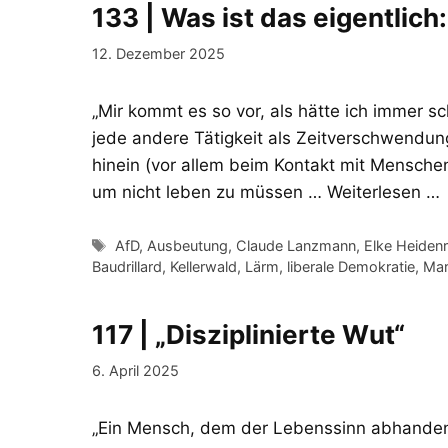
133 | Was ist das eigentlich
12. Dezember 2025
„Mir kommt es so vor, als hätte ich immer sc
jede andere Tätigkeit als Zeitverschwendung
hinein (vor allem beim Kontakt mit Menschen)
um nicht leben zu müssen …
Weiterlesen …
Schlagwörter
AfD
,
Ausbeutung
,
Claude Lanzmann
,
Elke Heiden
Baudrillard
,
Kellerwald
,
Lärm
,
liberale Demokratie
,
Mar
117 | „Disziplinierte Wut“
6. April 2025
„Ein Mensch, dem der Lebenssinn abhande