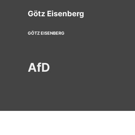
Zum
Inhalt
Götz Eisenberg
springen
GÖTZ EISENBERG
AfD