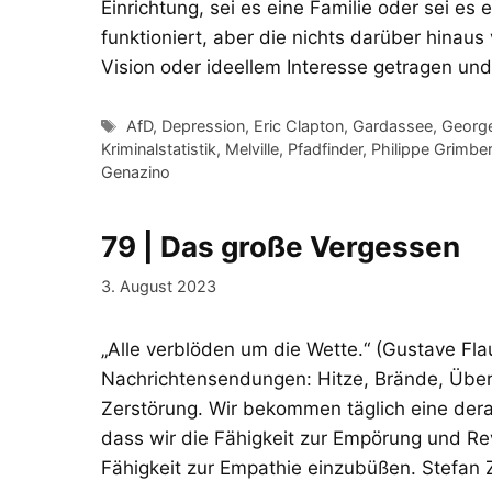
Einrichtung, sei es eine Familie oder sei es 
funktioniert, aber die nichts darüber hinau
Vision oder ideellem Interesse getragen und
Schlagwörter
AfD
,
Depression
,
Eric Clapton
,
Gardassee
,
George
Kriminalstatistik
,
Melville
,
Pfadfinder
,
Philippe Grimber
Genazino
79 | Das große Vergessen
3. August 2023
„Alle verblöden um die Wette.“ (Gustave Fla
Nachrichtensendungen: Hitze, Brände, Über
Zerstörung. Wir bekommen täglich eine dera
dass wir die Fähigkeit zur Empörung und R
Fähigkeit zur Empathie einzubüßen. Stefa