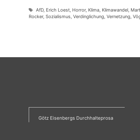
Schlagwörter
AfD
,
Erich Loest
,
Horror
,
Klima
,
Klimawandel
,
Mart
Rocker
,
Sozialismus
,
Verdinglichung
,
Vernetzung
,
Vög
Götz Eisenbergs Durchhalteprosa