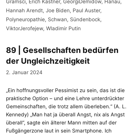
Gramsci
,
Erich Kästner
,
GeorgiDemidow
,
Hanau
,
Hannah Arendt
,
Joe Biden
,
Paul Auster
,
Polyneuropathie
,
Schwan
,
Sündenbock
,
ViktorJerofejew
,
Wladimir Putin
89 | Gesellschaften bedürfen
der Ungleichzeitigkeit
2. Januar 2024
„Ein hoffnungsvoller Pessimist zu sein, das ist die
praktische Option – und eine Lehre unterdrückter
Gemeinschaften, die trotz allem überleben.“ (A. L.
Kennedy) „Man hat ja überall Angst, nix als Angst
überall“, sagte ein älterer Mann mitten auf der
Fußgängerzone laut in sein Smartphone. Ich