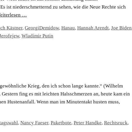
Es ist niederschmetternd zu sehen, wie die Neue Rechte sich
eiterlesen …
ich Kästner
,
GeorgiDemidow
,
Hanau
,
Hannah Arendt
,
Joe Biden
Jerofejew
,
Wladimir Putin
r gewöhnliche Krieg, den ich schon lange kannte.“ (Wilhelm
 Gestern fing es mit leichten Halsschmerzen an, heute kam ein
inen Hustenanfall. Wenn man im Minutentakt husten muss,
tagswahl
,
Nancy Faeser
,
Paketbote
,
Peter Handke
,
Rechtsruck
,