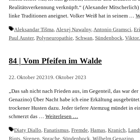
Realitätsverkennung verknüpft.“ (Alexander Mitscherlich) 
linke Traditionen aneignet. Volker Weiß hat in seinem …
W
Schlagwörter
Aleksandar Tišma
,
Alexej Nawalny
,
Antonio Gramsci
,
Er
Paul Auster
,
Polyneuropathie
,
Schwan
,
Sündenbock
,
Viktor
84 | Vom Pfeifen im Walde
22. Oktober 2023
19. Oktober 2023
„Das sah nicht nach Frieden aus, im Gegenteil, das war de
Genazino) Über Nacht habe ich eine Erkältung ausgebrütet.
trockener Husten dazu. Jeder tiefere Atemzug mündet in e
schmerzt das …
Weiterlesen …
Schlagwörter
Diaty Diallo
,
Fanatismus
,
Fremde
,
Hamas
,
Kranich
,
Land
Riots
,
Sirenen
,
Sprache
,
Sündenbock
,
Wilhelm Genazino