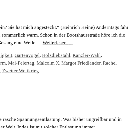
 sein? Sie hat mich angesteckt.“ (Heinrich Heine) Anderntags fah
d sommerlich warm. Schon in der Bootshausstraße höre ich die
m Gesang eine Weile …
Weiterlesen …
igkeit
,
Gartenvögel
,
Holzdiebstahl
,
Kanzler-Wahl
,
ärm
,
Mai-Feiertag
,
Malcolm X
,
Margot Friedländer
,
Rachel
,
Zweiter Weltkrieg
ne rasche Spannungsentlastung. Was bisher ungreifbar und in
der Welt. Indes ist mit solcher Entlastung immer