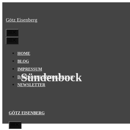
Zum
Inhalt
Götz Eisenberg
springen
MENÜ
MENÜ
HOME
BLOG
IMPRESSUM
Sündenbock
DATENSCHUTZERKLÄRUNG
NEWSLETTER
GÖTZ EISENBERG
MENÜ