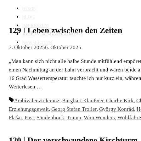
HOME
BLOG
IMPRESSUM
129 | Leben zwischen den Zeiten
DATENSCHUTZERKLÄRUNG
NEWSLETTER
7. Oktober 2025
6. Oktober 2025
„Man kann sich nicht alle halbe Stunde mitfühlend empö
einen Nachmittag an der Lahn verbracht und waren beide au
16 Grad Wassertemperatur tauchte ich nur kurz ein, währen
Weiterlesen …
Schlagwörter
Ambivalenztoleranz
,
Burghart Klaußner
,
Charlie Kirk
,
C
Erziehungsgewalt
,
Georg Stefan Troller
,
György Konrád
,
H
Flašar
,
Post
,
Sündenbock
,
Trump
,
Wim Wenders
,
Wohlfahrts
120 | Der verschwundene Kirchturm