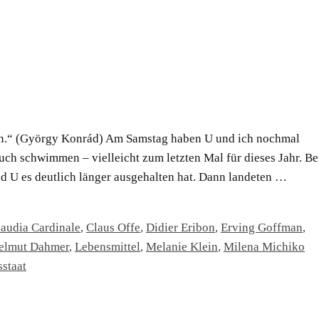
ren.“ (György Konrád) Am Samstag haben U und ich nochmal
ch schwimmen – vielleicht zum letzten Mal für dieses Jahr. Be
d U es deutlich länger ausgehalten hat. Dann landeten …
laudia Cardinale
,
Claus Offe
,
Didier Eribon
,
Erving Goffman
,
elmut Dahmer
,
Lebensmittel
,
Melanie Klein
,
Milena Michiko
staat