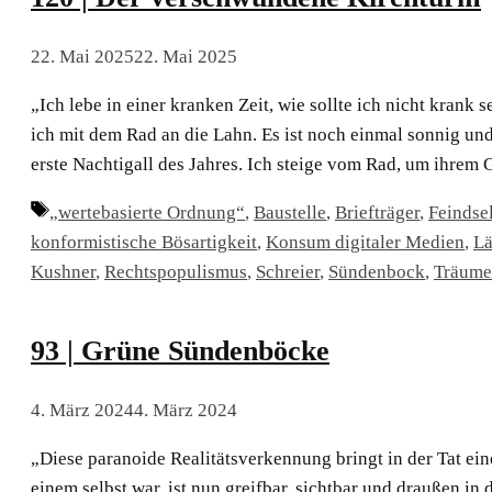
22. Mai 2025
22. Mai 2025
„Ich lebe in einer kranken Zeit, wie sollte ich nicht krank
ich mit dem Rad an die Lahn. Es ist noch einmal sonnig un
erste Nachtigall des Jahres. Ich steige vom Rad, um ihre
Schlagwörter
„wertebasierte Ordnung“
,
Baustelle
,
Briefträger
,
Feindsel
konformistische Bösartigkeit
,
Konsum digitaler Medien
,
L
Kushner
,
Rechtspopulismus
,
Schreier
,
Sündenbock
,
Träume
93 | Grüne Sündenböcke
4. März 2024
4. März 2024
„Diese paranoide Realitätsverkennung bringt in der Tat ei
einem selbst war, ist nun greifbar, sichtbar und draußen in 