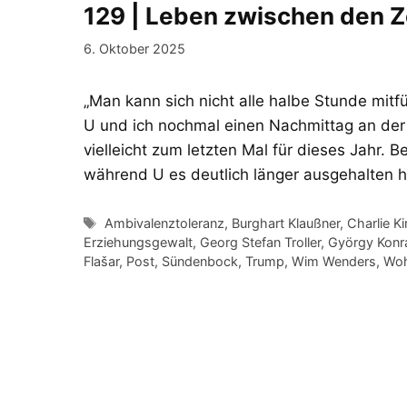
129 | Leben zwischen den Z
6. Oktober 2025
„Man kann sich nicht alle halbe Stunde mi
U und ich nochmal einen Nachmittag an de
vielleicht zum letzten Mal für dieses Jahr. 
während U es deutlich länger ausgehalten 
Schlagwörter
Ambivalenztoleranz
,
Burghart Klaußner
,
Charlie Ki
Erziehungsgewalt
,
Georg Stefan Troller
,
György Konr
Flašar
,
Post
,
Sündenbock
,
Trump
,
Wim Wenders
,
Woh