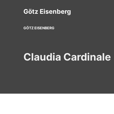
Zum
Inhalt
Götz Eisenberg
springen
GÖTZ EISENBERG
Claudia Cardinale