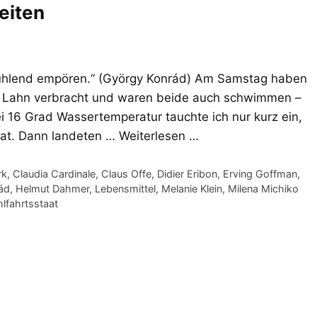
eiten
tfühlend empören.“ (György Konrád) Am Samstag haben
r Lahn verbracht und waren beide auch schwimmen –
Bei 16 Grad Wassertemperatur tauchte ich nur kurz ein,
hat. Dann landeten …
Weiterlesen …
rk
,
Claudia Cardinale
,
Claus Offe
,
Didier Eribon
,
Erving Goffman
,
ád
,
Helmut Dahmer
,
Lebensmittel
,
Melanie Klein
,
Milena Michiko
lfahrtsstaat