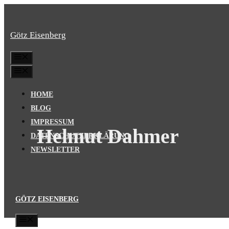
Zum
Inhalt
Götz Eisenberg
springen
MENÜ
MENÜ
HOME
BLOG
IMPRESSUM
Helmut Dahmer
DATENSCHUTZERKLÄRUNG
NEWSLETTER
GÖTZ EISENBERG
MENÜ