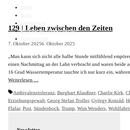
HOME
BLOG
IMPRESSUM
129 | Leben zwischen den Zeiten
DATENSCHUTZERKLÄRUNG
NEWSLETTER
7. Oktober 2025
6. Oktober 2025
„Man kann sich nicht alle halbe Stunde mitfühlend empö
einen Nachmittag an der Lahn verbracht und waren beide au
16 Grad Wassertemperatur tauchte ich nur kurz ein, währen
Weiterlesen …
Schlagwörter
Ambivalenztoleranz
,
Burghart Klaußner
,
Charlie Kirk
,
C
Erziehungsgewalt
,
Georg Stefan Troller
,
György Konrád
,
H
Flašar
,
Post
,
Sündenbock
,
Trump
,
Wim Wenders
,
Wohlfahrts
Newsletter