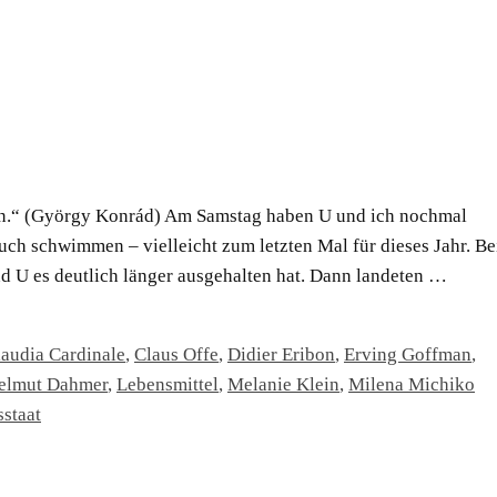
ren.“ (György Konrád) Am Samstag haben U und ich nochmal
ch schwimmen – vielleicht zum letzten Mal für dieses Jahr. Be
d U es deutlich länger ausgehalten hat. Dann landeten …
laudia Cardinale
,
Claus Offe
,
Didier Eribon
,
Erving Goffman
,
elmut Dahmer
,
Lebensmittel
,
Melanie Klein
,
Milena Michiko
staat