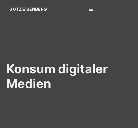
Zum
MENÜ
GÖTZ EISENBERG
Inhalt
springen
Konsum digitaler
Medien