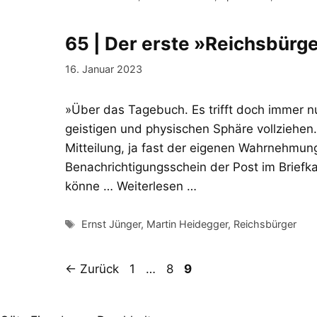
65 | Der erste »Reichsbürg
16. Januar 2023
»Über das Tagebuch. Es trifft doch immer nur
geistigen und physischen Sphäre vollziehen.
Mitteilung, ja fast der eigenen Wahrnehmung
Benachrichtigungsschein der Post im Briefk
könne …
Weiterlesen …
Schlagwörter
Ernst Jünger
,
Martin Heidegger
,
Reichsbürger
Seite
Seite
Seite
←
Zurück
1
…
8
9