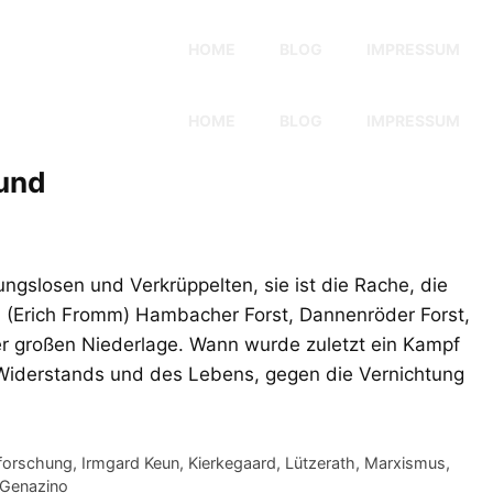
HOME
BLOG
IMPRESSUM
HOME
BLOG
IMPRESSUM
und
nungslosen und Verkrüppelten, sie ist die Rache, die
« (Erich Fromm) Hambacher Forst, Dannenröder Forst,
er großen Niederlage. Wann wurde zuletzt ein Kampf
Widerstands und des Lebens, gegen die Vernichtung
alforschung
,
Irmgard Keun
,
Kierkegaard
,
Lützerath
,
Marxismus
,
 Genazino