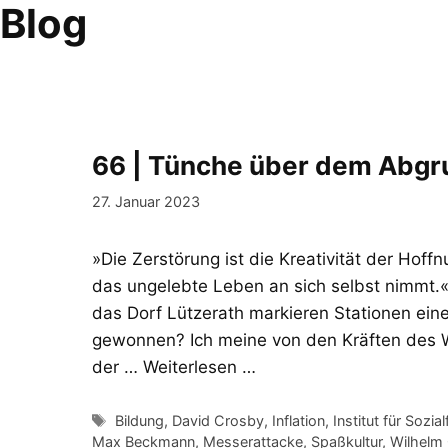
Blog
Zum
Inhalt
Götz Eisenberg
springen
GÖTZ EISENBERG
66 | Tünche über dem Abgr
27. Januar 2023
»Die Zerstörung ist die Kreativität der Hoff
das ungelebte Leben an sich selbst nimmt.
das Dorf Lützerath markieren Stationen ein
gewonnen? Ich meine von den Kräften des 
der …
Weiterlesen …
Schlagwörter
Bildung
,
David Crosby
,
Inflation
,
Institut für Sozi
Max Beckmann
,
Messerattacke
,
Spaßkultur
,
Wilhelm