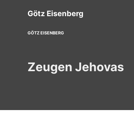
Zum
Inhalt
Götz Eisenberg
springen
GÖTZ EISENBERG
Zeugen Jehovas