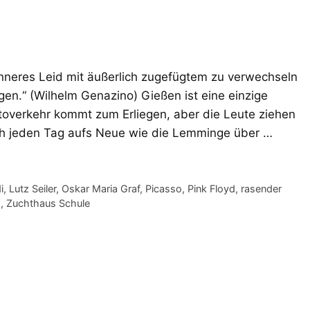
inneres Leid mit äußerlich zugefügtem zu verwechseln
gen.“ (Wilhelm Genazino) Gießen ist eine einzige
Autoverkehr kommt zum Erliegen, aber die Leute ziehen
ch jeden Tag aufs Neue wie die Lemminge über …
i
,
Lutz Seiler
,
Oskar Maria Graf
,
Picasso
,
Pink Floyd
,
rasender
s
,
Zuchthaus Schule