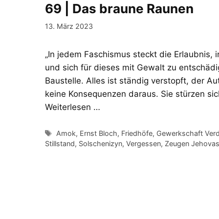
69 | Das braune Raunen
13. März 2023
„In jedem Faschismus steckt die Erlaubnis, 
und sich für dieses mit Gewalt zu entschädi
Baustelle. Alles ist ständig verstopft, der 
keine Konsequenzen daraus. Sie stürzen si
Weiterlesen …
Schlagwörter
Amok
,
Ernst Bloch
,
Friedhöfe
,
Gewerkschaft Verd
Stillstand
,
Solschenizyn
,
Vergessen
,
Zeugen Jehova