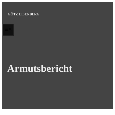
Zum
Inhalt
GÖTZ EISENBERG
springen
MENÜ
Armutsbericht