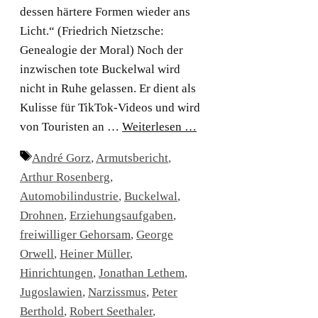
dessen härtere Formen wieder ans
Licht.“ (Friedrich Nietzsche:
Genealogie der Moral) Noch der
inzwischen tote Buckelwal wird
nicht in Ruhe gelassen. Er dient als
Kulisse für TikTok-Videos und wird
von Touristen an …
Weiterlesen …
Schlagwörter
André Gorz
,
Armutsbericht
,
Arthur Rosenberg
,
Automobilindustrie
,
Buckelwal
,
Drohnen
,
Erziehungsaufgaben
,
freiwilliger Gehorsam
,
George
Orwell
,
Heiner Müller
,
Hinrichtungen
,
Jonathan Lethem
,
Jugoslawien
,
Narzissmus
,
Peter
Berthold
,
Robert Seethaler
,