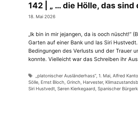
142 | „ … die Hölle, das sind
18. Mai 2026
„Ik bin in mir jejangen, da is ooch nüscht!“ 
Garten auf einer Bank und las Siri Hustvedt
Bedingungen des Verlusts und der Trauer u
konnte. Vielleicht war das Schreiben ihr A
Schlagwörter
„platonischer Ausländerhass“
,
1. Mai
,
Alfred Kant
Sölle
,
Ernst Bloch
,
Grinch
,
Harvester
,
Klimazustandsb
Siri Hustvedt
,
Søren Kierkegaard
,
Spanischer Bürgerk