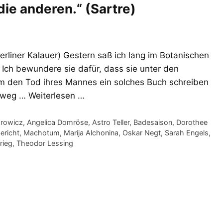
 die anderen.“ (Sartre)
(Berliner Kalauer) Gestern saß ich lang im Botanischen
. Ich bewundere sie dafür, dass sie unter den
m den Tod ihres Mannes ein solches Buch schreiben
usweg …
Weiterlesen …
orowicz
,
Angelica Domröse
,
Astro Teller
,
Badesaison
,
Dorothee
ericht
,
Machotum
,
Marija Alchonina
,
Oskar Negt
,
Sarah Engels
,
rieg
,
Theodor Lessing