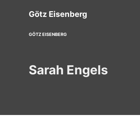
Zum
Inhalt
Götz Eisenberg
springen
GÖTZ EISENBERG
Sarah Engels