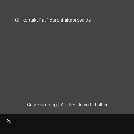
kontakt [ at ] durchhalteprosa.de
Götz Eisenberg | Alle Rechte vorbehalten
Schließen