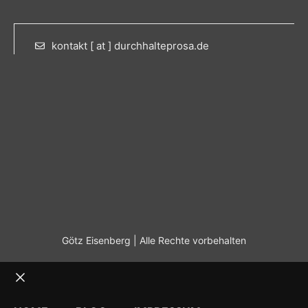
kontakt [ at ] durchhalteprosa.de
Götz Eisenberg | Alle Rechte vorbehalten
Schließen