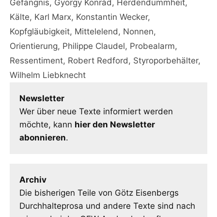
Gefängnis
,
György Konrád
,
Herdendummheit
,
Kälte
,
Karl Marx
,
Konstantin Wecker
,
Kopfgläubigkeit
,
Mittelelend
,
Nonnen
,
Orientierung
,
Philippe Claudel
,
Probealarm
,
Ressentiment
,
Robert Redford
,
Styroporbehälter
,
Wilhelm Liebknecht
Newsletter
Wer über neue Texte informiert werden
möchte, kann
hier den Newsletter
abonnieren
.
Archiv
Die bisherigen Teile von Götz Eisenbergs
Durchhalteprosa und andere Texte sind nach