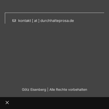
kontakt [ at ] durchhalteprosa.de
Götz Eisenberg | Alle Rechte vorbehalten
Schließen