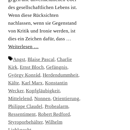
des gesellschaftlichen Lebens ist.
Wenn diese Rücksichten
nachlassen, wenn sie Gegenstand
von Kritik und Ironie werden, ist
dies ein Zeichen dafür, dass …
Weiterlesen …
Schlagwörter
Angst
,
Blaise Pascal
,
Charlie
Kirk
,
Ernst Bloch
,
Gefängnis
,
György Konrád
,
Herdendummheit
,
Kälte
,
Karl Marx
,
Konstantin
Wecker
,
Kopfgläubigkeit
,
Mittelelend
,
Nonnen
,
Orientierung
,
Philippe Claudel
,
Probealarm
,
Ressentiment
,
Robert Redford
,
Styroporbehälter
,
Wilhelm
Liebknecht