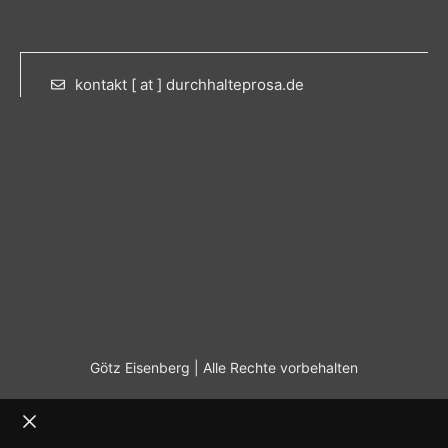
kontakt [ at ] durchhalteprosa.de
Götz Eisenberg | Alle Rechte vorbehalten
Schließen