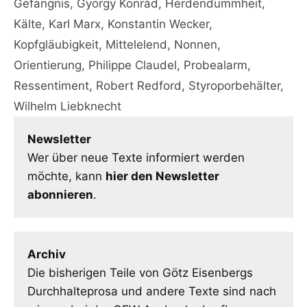
Gefängnis
,
György Konrád
,
Herdendummheit
,
Kälte
,
Karl Marx
,
Konstantin Wecker
,
Kopfgläubigkeit
,
Mittelelend
,
Nonnen
,
Orientierung
,
Philippe Claudel
,
Probealarm
,
Ressentiment
,
Robert Redford
,
Styroporbehälter
,
Wilhelm Liebknecht
Newsletter
Wer über neue Texte informiert werden
möchte, kann
hier den Newsletter
abonnieren
.
Archiv
Die bisherigen Teile von Götz Eisenbergs
Durchhalteprosa und andere Texte sind nach