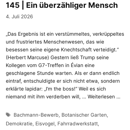
145 | Ein überzähliger Mensch
4. Juli 2026
„Das Ergebnis ist ein verstümmeltes, verkrüppeltes
und frustriertes Menschenwesen, das wie
besessen seine eigene Knechtschaft verteidigt.“
(Herbert Marcuse) Gestern ließ Trump seine
Kollegen vom G7-Treffen in Évian eine
geschlagene Stunde warten. Als er dann endlich
eintraf, entschuldigte er sich nicht etwa, sondern
erklärte lapidar: „I‘m the boss!“ Weil es sich
niemand mit ihm verderben will, …
Weiterlesen …
Schlagwörter
Bachmann-Bewerb
,
Botanischer Garten
,
Demokratie
,
Eisvogel
,
Fahrradwerkstatt
,