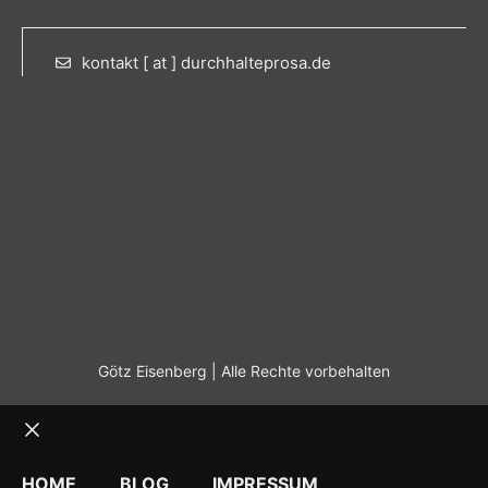
kontakt [ at ] durchhalteprosa.de
Götz Eisenberg | Alle Rechte vorbehalten
Schließen
HOME
BLOG
IMPRESSUM