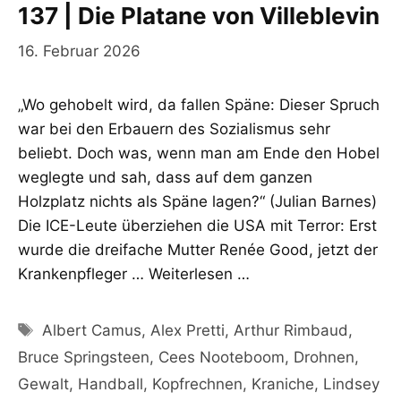
137 | Die Platane von Villeblevin
16. Februar 2026
„Wo gehobelt wird, da fallen Späne: Dieser Spruch
war bei den Erbauern des Sozialismus sehr
beliebt. Doch was, wenn man am Ende den Hobel
weglegte und sah, dass auf dem ganzen
Holzplatz nichts als Späne lagen?“ (Julian Barnes)
Die ICE-Leute überziehen die USA mit Terror: Erst
wurde die dreifache Mutter Renée Good, jetzt der
Krankenpfleger …
Weiterlesen …
Schlagwörter
Albert Camus
,
Alex Pretti
,
Arthur Rimbaud
,
Bruce Springsteen
,
Cees Nooteboom
,
Drohnen
,
Gewalt
,
Handball
,
Kopfrechnen
,
Kraniche
,
Lindsey