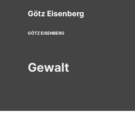
Zum
Inhalt
Götz Eisenberg
springen
GÖTZ EISENBERG
Gewalt