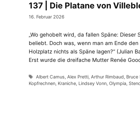
137 | Die Platane von Villebl
16. Februar 2026
„Wo gehobelt wird, da fallen Späne: Dieser
beliebt. Doch was, wenn man am Ende den 
Holzplatz nichts als Späne lagen?“ (Julian 
Erst wurde die dreifache Mutter Renée Good
Schlagwörter
Albert Camus
,
Alex Pretti
,
Arthur Rimbaud
,
Bruce 
Kopfrechnen
,
Kraniche
,
Lindsey Vonn
,
Olympia
,
Sten