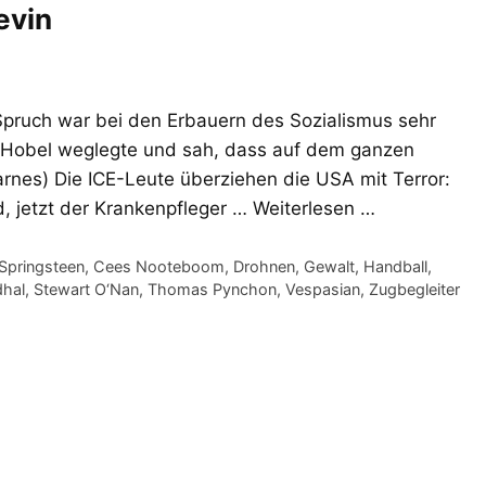
evin
 Spruch war bei den Erbauern des Sozialismus sehr
Hobel weglegte und sah, dass auf dem ganzen
Barnes) Die ICE-Leute überziehen die USA mit Terror:
, jetzt der Krankenpfleger …
Weiterlesen …
Springsteen
,
Cees Nooteboom
,
Drohnen
,
Gewalt
,
Handball
,
dhal
,
Stewart O‘Nan
,
Thomas Pynchon
,
Vespasian
,
Zugbegleiter