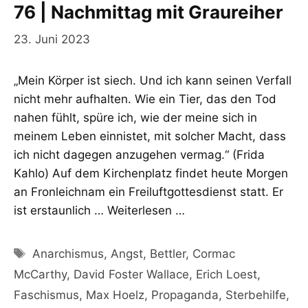
76 | Nachmittag mit Graureiher
23. Juni 2023
„Mein Körper ist siech. Und ich kann seinen Verfall
nicht mehr aufhalten. Wie ein Tier, das den Tod
nahen fühlt, spüre ich, wie der meine sich in
meinem Leben einnistet, mit solcher Macht, dass
ich nicht dagegen anzugehen vermag.“ (Frida
Kahlo) Auf dem Kirchenplatz findet heute Morgen
an Fronleichnam ein Freiluftgottesdienst statt. Er
ist erstaunlich …
Weiterlesen …
Schlagwörter
Anarchismus
,
Angst
,
Bettler
,
Cormac
McCarthy
,
David Foster Wallace
,
Erich Loest
,
Faschismus
,
Max Hoelz
,
Propaganda
,
Sterbehilfe
,