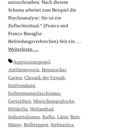
anzuschrauben. Nach diesem
Schema arbeitet zum Beispiel die
Psychoanalyse: Sie ist ein
Zufluchtsritual.“ (Franca und
Franco Basaglia:
Befriedungsverbrechen) Seit ein …
Weiterlesen …
Schlagwörter
Aggressionspegel
,
Antilärmverein
,
Botanischer
Garten
,
Chronik der Gewalt
,
Entfremdung
,
Enthemmungsfaschismus
,
Gereiztheit
,
Hinrichtungsglocke
,
Hölderlin
,
Hollandrad
,
Industrialismus
,
Kafka
,
Lärm
,
Reto
Hänny
,
Rolltreppen
,
Srebnenica
,