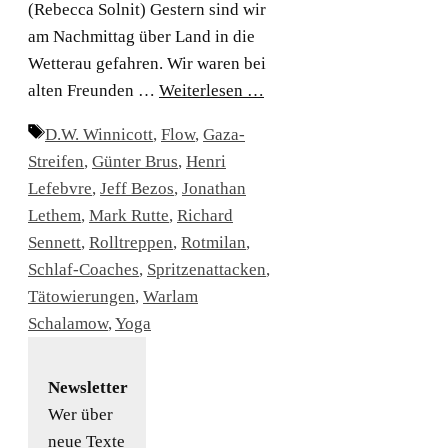
(Rebecca Solnit) Gestern sind wir
am Nachmittag über Land in die
Wetterau gefahren. Wir waren bei
alten Freunden …
Weiterlesen …
Schlagwörter
D.W. Winnicott
,
Flow
,
Gaza-
Streifen
,
Günter Brus
,
Henri
Lefebvre
,
Jeff Bezos
,
Jonathan
Lethem
,
Mark Rutte
,
Richard
Sennett
,
Rolltreppen
,
Rotmilan
,
Schlaf-Coaches
,
Spritzenattacken
,
Tätowierungen
,
Warlam
Schalamow
,
Yoga
Newsletter
Wer über
neue Texte