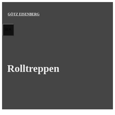
Zum
Inhalt
GÖTZ EISENBERG
springen
MENÜ
Rolltreppen