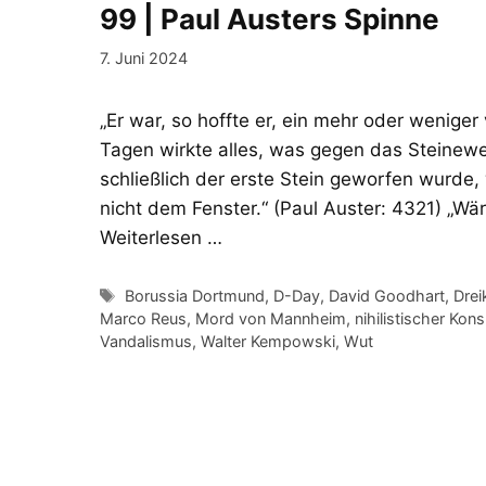
99 | Paul Austers Spinne
7. Juni 2024
„Er war, so hoffte er, ein mehr oder wenige
Tagen wirkte alles, was gegen das Steinew
schließlich der erste Stein geworfen wurd
nicht dem Fenster.“ (Paul Auster: 4321) „Wär
Weiterlesen …
Schlagwörter
Borussia Dortmund
,
D-Day
,
David Goodhart
,
Dre
Marco Reus
,
Mord von Mannheim
,
nihilistischer Kon
Vandalismus
,
Walter Kempowski
,
Wut