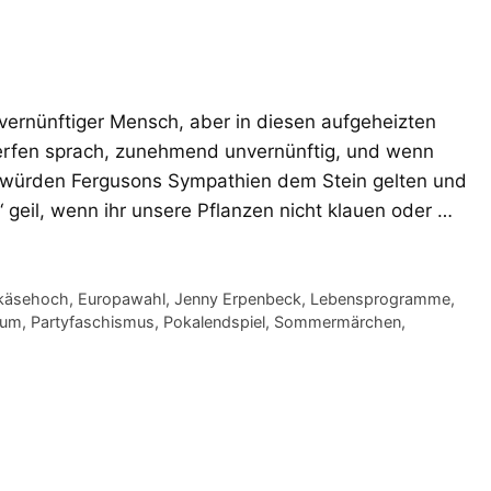
r vernünftiger Mensch, aber in diesen aufgeheizten
erfen sprach, zunehmend unvernünftig, und wenn
e, würden Fergusons Sympathien dem Stein gelten und
‘ geil, wenn ihr unsere Pflanzen nicht klauen oder …
ikäsehoch
,
Europawahl
,
Jenny Erpenbeck
,
Lebensprogramme
,
sum
,
Partyfaschismus
,
Pokalendspiel
,
Sommermärchen
,