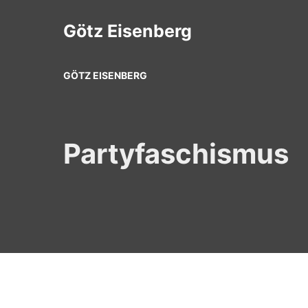
Zum
Inhalt
Götz Eisenberg
springen
GÖTZ EISENBERG
Partyfaschismus