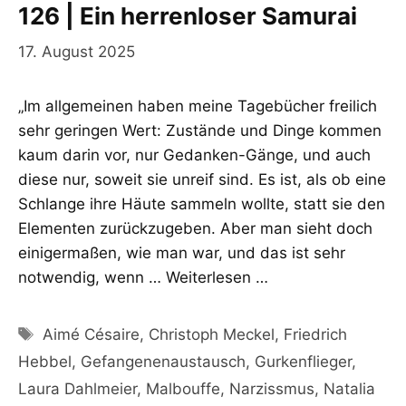
126 | Ein herrenloser Samurai
17. August 2025
„Im allgemeinen haben meine Tagebücher freilich
sehr geringen Wert: Zustände und Dinge kommen
kaum darin vor, nur Gedanken-Gänge, und auch
diese nur, soweit sie unreif sind. Es ist, als ob eine
Schlange ihre Häute sammeln wollte, statt sie den
Elementen zurückzugeben. Aber man sieht doch
einigermaßen, wie man war, und das ist sehr
notwendig, wenn …
Weiterlesen …
Schlagwörter
Aimé Césaire
,
Christoph Meckel
,
Friedrich
Hebbel
,
Gefangenenaustausch
,
Gurkenflieger
,
Laura Dahlmeier
,
Malbouffe
,
Narzissmus
,
Natalia