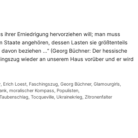
 ihrer Erniedrigung hervorziehen will; man muss
m Staate angehören, dessen Lasten sie größtenteils
 davon beziehen …“ (Georg Büchner: Der hessische
hingszug wieder an unserem Haus vorüber und er wird
y
,
Erich Loest
,
Faschingszug
,
Georg Büchner
,
Glamourgirls
,
ank
,
moralischer Kompass
,
Populisten
,
Taubenschlag
,
Tocqueville
,
Ukrainekrieg
,
Zitronenfalter