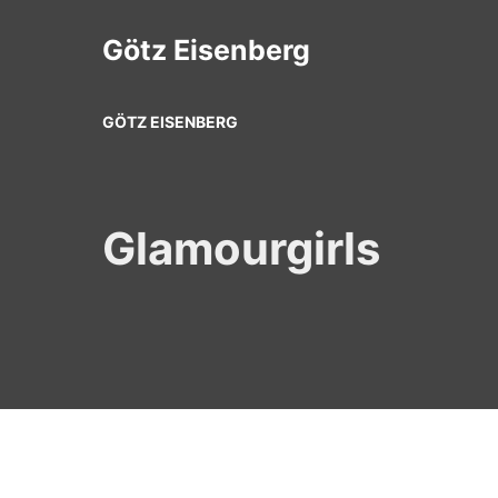
Zum
Inhalt
Götz Eisenberg
springen
GÖTZ EISENBERG
Glamourgirls