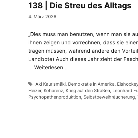
138 | Die Streu des Alltags
4. März 2026
„Dies muss man benutzen, wenn man sie aus
ihnen zeigen und vorrechnen, dass sie eine
tragen müssen, während andere den Vorteil
Landbote) Auch dieses Jahr zieht der Fasc
…
Weiterlesen …
Schlagwörter
Aki Kaurismäki
,
Demokratie in Amerika
,
Eishocke
Heizer
,
Kohärenz
,
Krieg auf den Straßen
,
Leonhard Fr
Psychopathenproduktion
,
Selbstbeweihräucherung
,