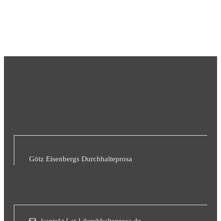
Götz Eisenbergs Durchhalteprosa
kontakt [ at ] durchhalteprosa.de