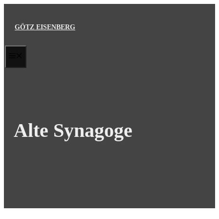
Zum
Inhalt
GÖTZ EISENBERG
springen
MENÜ
Alte Synagoge