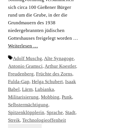
sich circa 100 Gießener Bürger
rund um die Grube, in der die
Grundmauern des 1938
niedergebrannten jüdischen
Gotteshauses freigelegt worden …
Weiterlesen …
Schlagwörter
Adolf Muschg
,
Alte Synagoge
,
Antonio Gramsci
,
Arthur Koestler
,
Freudenberg
,
Früchte des Zorns
,
Fulda-Gap
,
Helga Schubert
,
Isaak
Babel
,
Lärm
,
Lubianka
,
Militarisierung
,
Mobbing
,
Punk
,
Selbstermächtigung
,
Spitzenklöpplerin
,
Sprache
,
Stadt
,
Streik
,
Technologieoffenheit