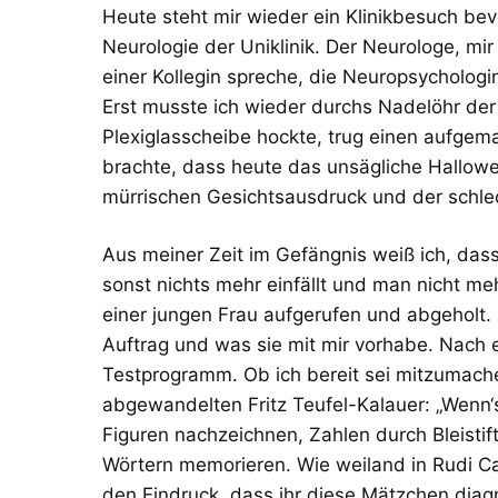
Heute steht mir wieder ein Klinikbesuch bev
Neurologie der Uniklinik. Der Neurologe, mir
einer Kollegin spreche, die Neuropsychologi
Erst musste ich wieder durchs Nadelöhr der 
Plexiglasscheibe hockte, trug einen aufgema
brachte, dass heute das unsägliche Hallow
mürrischen Gesichtsausdruck und der schle
Aus meiner Zeit im Gefängnis weiß ich, das
sonst nichts mehr einfällt und man nicht me
einer jungen Frau aufgerufen und abgeholt. S
Auftrag und was sie mit mir vorhabe. Nach 
Testprogramm. Ob ich bereit sei mitzumache
abgewandelten Fritz Teufel-Kalauer: „Wenn‘s
Figuren nachzeichnen, Zahlen durch Bleistif
Wörtern memorieren. Wie weiland in Rudi Ca
den Eindruck, dass ihr diese Mätzchen diagn