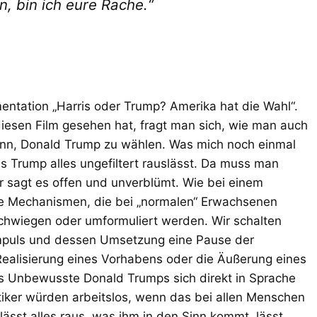
, bin ich eure Rache.“
entation „Harris oder Trump? Amerika hat die Wahl“.
iesen Film gesehen hat, fragt man sich, wie man auch
ann, Donald Trump zu wählen. Was mich noch einmal
s Trump alles ungefiltert rauslässt. Da muss man
 sagt es offen und unverblümt. Wie bei einem
die Mechanismen, die bei „normalen“ Erwachsenen
chwiegen oder umformuliert werden. Wir schalten
mpuls und dessen Umsetzung eine Pause der
 Realisierung eines Vorhabens oder die Äußerung eines
as Unbewusste Donald Trumps sich direkt in Sprache
tiker würden arbeitslos, wenn das bei allen Menschen
lässt alles raus, was ihm in den Sinn kommt, lässt