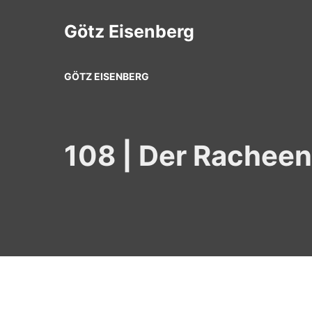
Zum
Inhalt
Götz Eisenberg
springen
GÖTZ EISENBERG
108 | Der Racheen