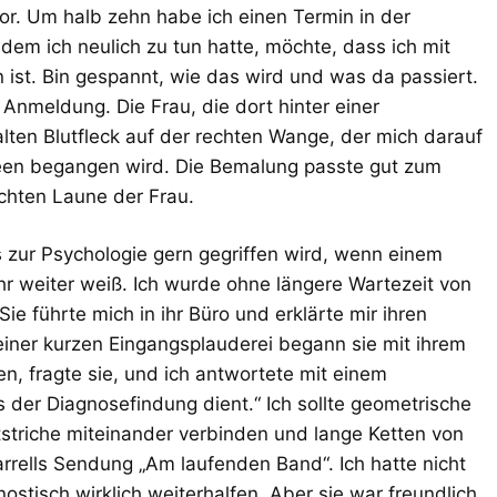
or. Um halb zehn habe ich einen Termin in der
 dem ich neulich zu tun hatte, möchte, dass ich mit
n ist. Bin gespannt, wie das wird und was da passiert.
Anmeldung. Die Frau, die dort hinter einer
lten Blutfleck auf der rechten Wange, der mich darauf
een begangen wird. Die Bemalung passte gut zum
chten Laune der Frau.
s zur Psychologie gern gegriffen wird, wenn einem
hr weiter weiß. Ich wurde ohne längere Wartezeit von
ie führte mich in ihr Büro und erklärte mir ihren
einer kurzen Eingangsplauderei begann sie mit ihrem
n, fragte sie, und ich antwortete mit einem
 der Diagnosefindung dient.“ Ich sollte geometrische
tstriche miteinander verbinden und lange Ketten von
rrells Sendung „Am laufenden Band“. Ich hatte nicht
ostisch wirklich weiterhalfen. Aber sie war freundlich