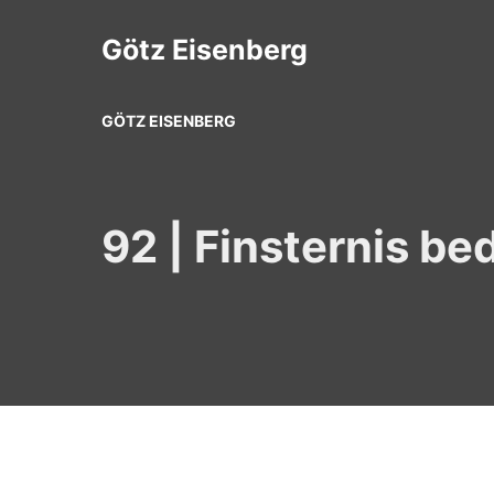
Zum
Inhalt
Götz Eisenberg
springen
GÖTZ EISENBERG
92 | Finsternis be