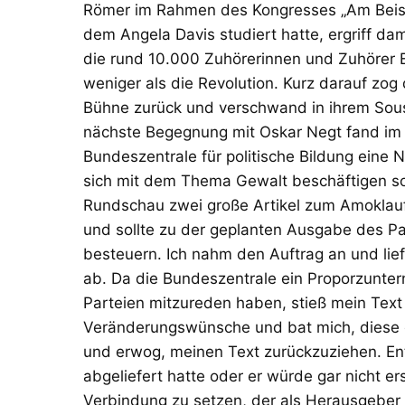
Römer im Rahmen des Kongresses „Am Beispi
dem Angela Davis studiert hatte, ergriff d
die rund 10.000 Zuhörerinnen und Zuhörer Es
weniger als die Revolution. Kurz darauf zog 
Bühne zurück und verschwand in ihrem Sous
nächste Begegnung mit Oskar Negt fand im J
Bundeszentrale für politische Bildung eine 
sich mit dem Thema Gewalt beschäftigen soll
Rundschau zwei große Artikel zum Amoklauf 
und sollte zu der geplanten Ausgabe des 
besteuern. Ich nahm den Auftrag an und lie
ab. Da die Bundeszentrale ein Proporzunter
Parteien mitzureden haben, stieß mein Text 
Veränderungswünsche und bat mich, diese e
und erwog, meinen Text zurückzuziehen. En
abgeliefert hatte oder er würde gar nicht er
Verbindung zu setzen, der als Herausgeber