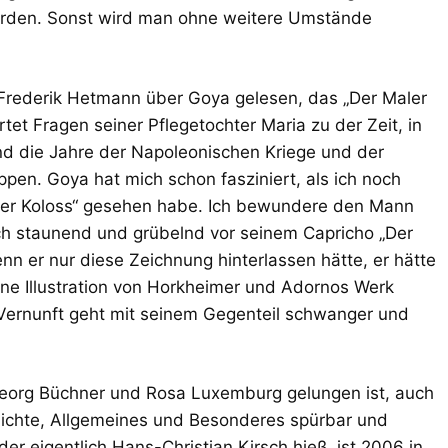
rden. Sonst wird man ohne weitere Umstände
 Frederik Hetmann über Goya gelesen, das „Der Maler
tet Fragen seiner Pflegetochter Maria zu der Zeit, in
nd die Jahre der Napoleonischen Kriege und der
pen. Goya hat mich schon fasziniert, als ich noch
„Der Koloss“ gesehen habe. Ich bewundere den Mann
ich staunend und grübelnd vor seinem Capricho „Der
n er nur diese Zeichnung hinterlassen hätte, er hätte
ine Illustration von Horkheimer und Adornos Werk
r Vernunft geht mit seinem Gegenteil schwanger und
Georg Büchner und Rosa Luxemburg gelungen ist, auch
ichte, Allgemeines und Besonderes spürbar und
er eigentlich Hans-Christian Kirsch hieß, ist 2006 in