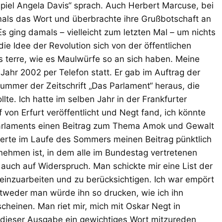
el Angela Davis“ sprach. Auch Herbert Marcuse, bei
amals das Wort und überbrachte ihre Grußbotschaft an
 ging damals – vielleicht zum letzten Mal – um nichts
die Idee der Revolution sich von der öffentlichen
 terre, wie es Maulwürfe so an sich haben. Meine
ahr 2002 per Telefon statt. Er gab im Auftrag der
Nummer der Zeitschrift „Das Parlament“ heraus, die
te. Ich hatte im selben Jahr in der Frankfurter
von Erfurt veröffentlicht und Negt fand, ich könnte
Parlaments einen Beitrag zum Thema Amok und Gewalt
ferte im Laufe des Sommers meinen Beitrag pünktlich
nehmen ist, in dem alle im Bundestag vertretenen
auch auf Widerspruch. Man schickte mir eine List der
inzuarbeiten und zu berücksichtigen. Ich war empört
tweder man würde ihn so drucken, wie ich ihn
scheinen. Man riet mir, mich mit Oskar Negt in
 dieser Ausgabe ein gewichtiges Wort mitzureden