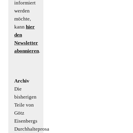
informiert
werden
möchte,
kann
hier
den
Newsletter
abonnieren
.
Archiv
Die
bisherigen
Teile von
Götz
Eisenbergs
Durchhalteprosa