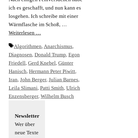
ich es geschafft, und nun kann es
losgehen. Ich schreibe mit einer
Wärmflasche im Schoß, …
Weiterlesen …
Schlagwörter
Algorithmen
,
Anarchismus
,
Diagnosen
,
Donald Trump
,
Egon
Friedell
,
Gerd Knebel
,
Günter
Hanisch
,
Hermann Peter Piwitt
,
Iran
,
John Berger
,
Julian Barnes
,
Leila Slimani
,
Patti Smith
,
Ulrich
Enzensberger
,
Wilhelm Busch
Newsletter
Wer über
neue Texte